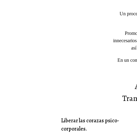
Un proce
Promov
innecesarios
así
En un con
Tran
Liberar las corazas psico-
corporales.