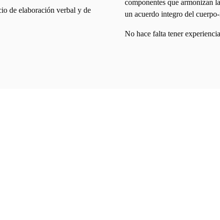
componentes que armonizan las
io de elaboración verbal y de
un acuerdo integro del cuerpo
No hace falta tener experienci