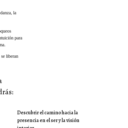
danza, la
loqueos
ntuición para
ima.
se liberan
a
drás:
Descubrir el camino hacia la
presencia en el ser y la visión
interior.