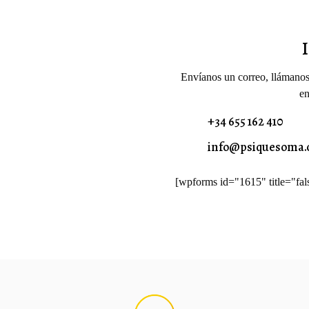
Envíanos un correo, llámanos, 
en
+34 655 162 410
info@psiquesoma
[wpforms id="1615" title="fal